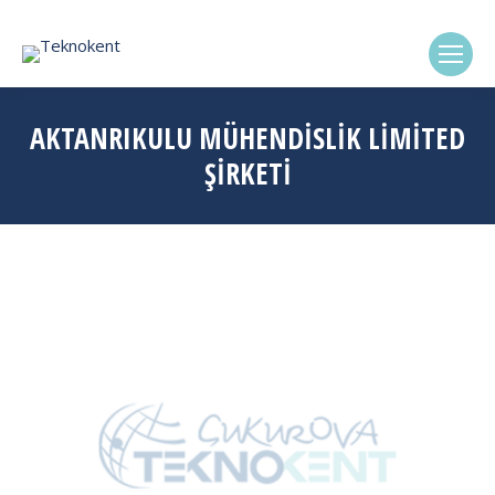
(0322) 338-6869
AKTANRIKULU MÜHENDISLIK LIMITED
ŞIRKETI