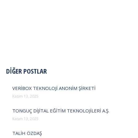
POST
DİĞER POSTLAR
NAVIGATION
VERİBOX TEKNOLOJİ ANONİM ŞİRKETİ
Kasım 13, 2025
TONGUÇ DİJİTAL EĞİTİM TEKNOLOJİLERİ A.Ş.
Kasım 13, 2025
TALİH ÖZDAŞ