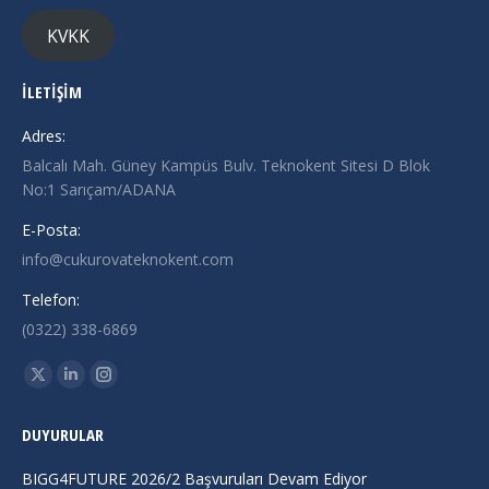
KVKK
İLETİŞİM
Adres:
Balcalı Mah. Güney Kampüs Bulv. Teknokent Sitesi D Blok
No:1 Sarıçam/ADANA
E-Posta:
info@cukurovateknokent.com
Telefon:
(0322) 338-6869
Find us on:
X
Linkedin
Instagram
page
page
page
DUYURULAR
opens
opens
opens
in
in
in
BIGG4FUTURE 2026/2 Başvuruları Devam Ediyor