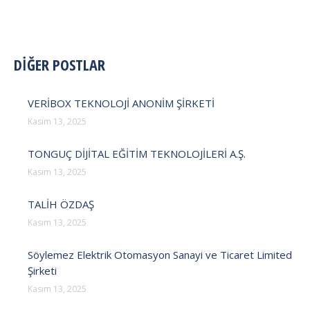
POST
DİĞER POSTLAR
NAVIGATION
VERİBOX TEKNOLOJİ ANONİM ŞİRKETİ
Kasım 13, 2025
TONGUÇ DİJİTAL EĞİTİM TEKNOLOJİLERİ A.Ş.
Kasım 13, 2025
TALİH ÖZDAŞ
Kasım 13, 2025
Söylemez Elektrik Otomasyon Sanayi ve Ticaret Limited
Şirketi
Kasım 13, 2025