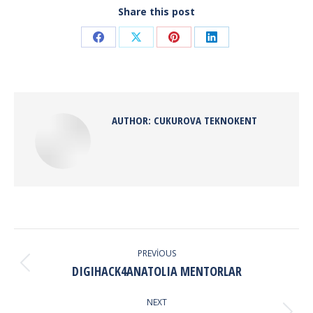
Share this post
Share
Share
Share
Share
on
on
on
on
Facebook
X
Pinterest
LinkedIn
AUTHOR:
CUKUROVA TEKNOKENT
POST
NAVIGATION
PREVIOUS
Previous
DIGIHACK4ANATOLIA MENTORLAR
post:
NEXT