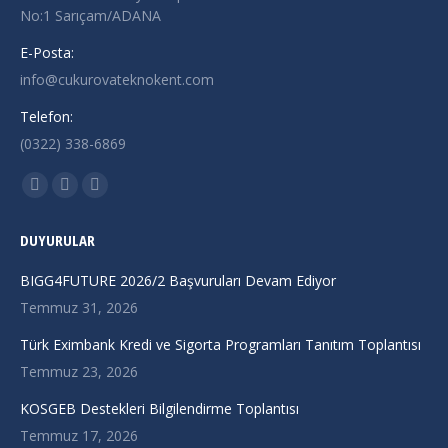
No:1 Sarıçam/ADANA
E-Posta:
info@cukurovateknokent.com
Telefon:
(0322) 338-6869
Find us on:
X
Linkedin
Instagram
page
page
page
DUYURULAR
opens
opens
opens
in
in
in
BIGG4FUTURE 2026/2 Başvuruları Devam Ediyor
new
new
new
Temmuz 31, 2026
window
window
window
Türk Eximbank Kredi ve Sigorta Programları Tanıtım Toplantısı
Temmuz 23, 2026
KOSGEB Destekleri Bilgilendirme Toplantısı
Temmuz 17, 2026