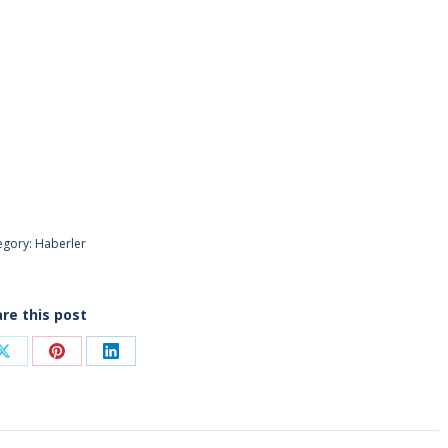
egory:
Haberler
re this post
Share
Share
Share
on
on
on
ook
X
Pinterest
LinkedIn