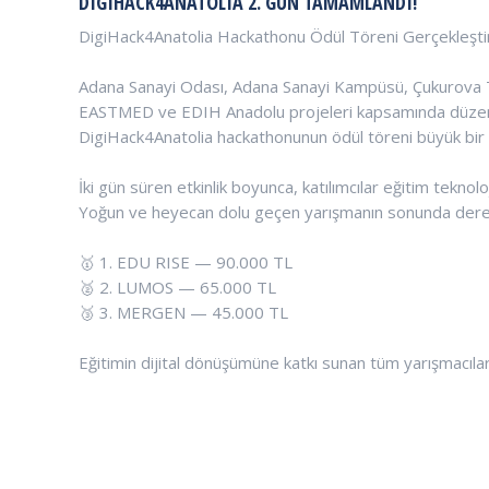
DIGIHACK4ANATOLIA 2. GÜN TAMAMLANDI!
DigiHack4Anatolia Hackathonu Ödül Töreni Gerçekleştiri
Adana Sanayi Odası, Adana Sanayi Kampüsü, Çukurova Te
EASTMED ve EDIH Anadolu projeleri kapsamında düzenlen
DigiHack4Anatolia hackathonunun ödül töreni büyük bir c
İki gün süren etkinlik boyunca, katılımcılar eğitim teknolo
Yoğun ve heyecan dolu geçen yarışmanın sonunda derec
🥇 1. EDU RISE — 90.000 TL
🥈 2. LUMOS — 65.000 TL
🥉 3. MERGEN — 45.000 TL
Eğitimin dijital dönüşümüne katkı sunan tüm yarışmacıl