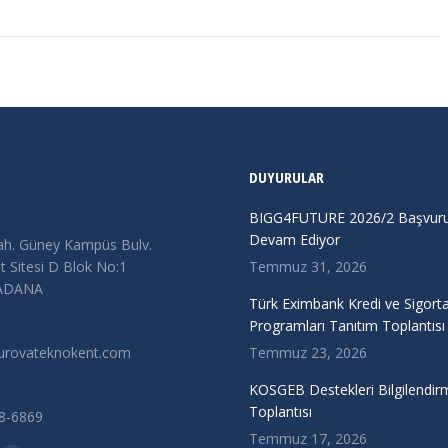
DUYURULAR
BIGG4FUTURE 2026/2 Başvurul
Devam Ediyor
ah. Güney Kampüs Bulv.
 Sitesi D Blok No:1
Temmuz 31, 2026
/ADANA
Türk Eximbank Kredi ve Sigort
Programları Tanıtım Toplantısı
urovateknokent.com
Temmuz 23, 2026
KOSGEB Destekleri Bilgilendir
Toplantısı
38-6869
Temmuz 17, 2026