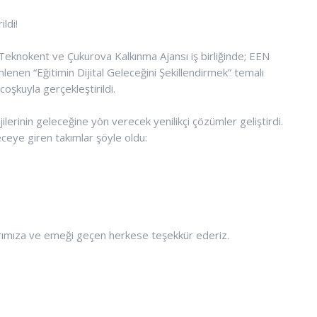
ldi!
knokent ve Çukurova Kalkınma Ajansı iş birliğinde; EEN
en “Eğitimin Dijital Geleceğini Şekillendirmek” temalı
oşkuyla gerçekleştirildi.
jilerinin geleceğine yön verecek yenilikçi çözümler geliştirdi.
eye giren takımlar şöyle oldu:
arımıza ve emeği geçen herkese teşekkür ederiz.