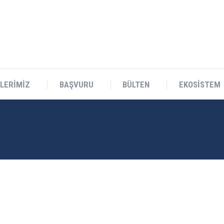
Teknokent Sitesi D Blok No:1 Sarıçam/ADANA
LERİMİZ
BAŞVURU
BÜLTEN
EKOSİSTEM
LERİMİZ
BAŞVURU
BÜLTEN
EKOSİSTEM