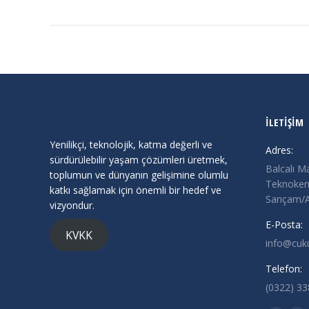
İLETİŞİM
Yenilikçi, teknolojik, katma değerli ve
Adres:
sürdürülebilir yaşam çözümleri üretmek,
Balcalı M
toplumun ve dünyanın gelişimine olumlu
Teknokent
katkı sağlamak için önemli bir hedef ve
Sarıçam
vizyondur.
E-Posta:
KVKK
info@cuk
Telefon:
(0322) 3