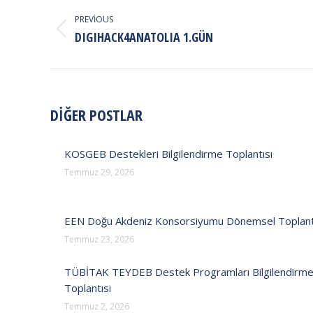
NAVIGATION
PREVIOUS
Previous
DIGIHACK4ANATOLIA 1.GÜN
post:
DİĞER POSTLAR
KOSGEB Destekleri Bilgilendirme Toplantısı
Temmuz 29, 2026
EEN Doğu Akdeniz Konsorsiyumu Dönemsel Toplant
Temmuz 23, 2026
TÜBİTAK TEYDEB Destek Programları Bilgilendirm
Toplantısı
Temmuz 2, 2026