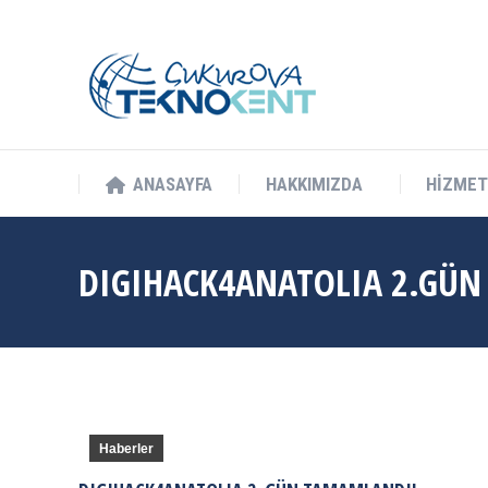
info@cukurovateknokent.com
Balcalı Mah. Güney Kampüs Bulv. 
ANASAYFA
HAKKIMIZDA
HİZMET
ANASAYFA
HAKKIMIZDA
HİZMET
DIGIHACK4ANATOLIA 2.GÜN
Haberler