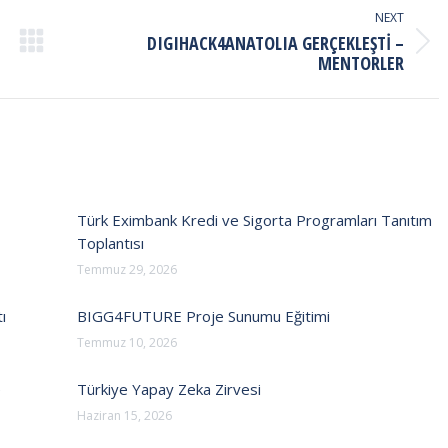
NEXT
DIGIHACK4ANATOLIA GERÇEKLEŞTİ –
Next
MENTORLER
post:
Türk Eximbank Kredi ve Sigorta Programları Tanıtım
Toplantısı
Temmuz 29, 2026
ı
BIGG4FUTURE Proje Sunumu Eğitimi
Temmuz 10, 2026
e
Türkiye Yapay Zeka Zirvesi
Haziran 15, 2026