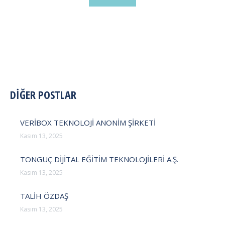
POST
DİĞER POSTLAR
NAVIGATION
VERİBOX TEKNOLOJİ ANONİM ŞİRKETİ
Kasım 13, 2025
TONGUÇ DİJİTAL EĞİTİM TEKNOLOJİLERİ A.Ş.
Kasım 13, 2025
TALİH ÖZDAŞ
Kasım 13, 2025