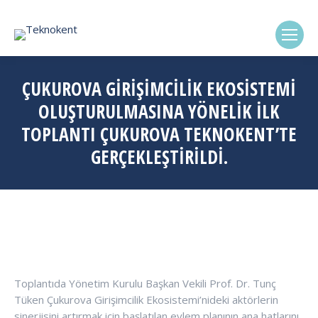
(0322) 338-6869
ÇUKUROVA GİRİŞİMCİLİK EKOSİSTEMİ
OLUŞTURULMASINA YÖNELİK İLK
TOPLANTI ÇUKUROVA TEKNOKENT’TE
GERÇEKLEŞTİRİLDİ.
Toplantıda Yönetim Kurulu Başkan Vekili Prof. Dr. Tunç
Tüken Çukurova Girişimcilik Ekosistemi’nideki aktörlerin
sinerjisini artırmak için başlatılan eylem planının ana hatlarını