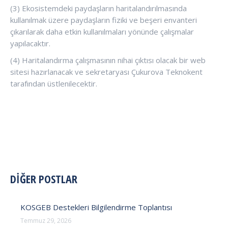
(3) Ekosistemdeki paydaşların haritalandırılmasında
kullanılmak üzere paydaşların fiziki ve beşeri envanteri
çıkarılarak daha etkin kullanılmaları yönünde çalışmalar
yapılacaktır.
(4) Haritalandırma çalışmasının nihai çıktısı olacak bir web
sitesi hazırlanacak ve sekretaryası Çukurova Teknokent
tarafından üstlenilecektir.
POST
DİĞER POSTLAR
NAVIGATION
KOSGEB Destekleri Bilgilendirme Toplantısı
Temmuz 29, 2026