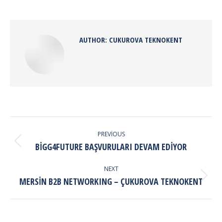
on
on
on
on
Facebook
X
Pinterest
LinkedIn
AUTHOR:
CUKUROVA TEKNOKENT
POST
NAVIGATION
PREVIOUS
Previous
BİGG4FUTURE BAŞVURULARI DEVAM EDIYOR
post:
NEXT
Next
MERSİN B2B NETWORKING – ÇUKUROVA TEKNOKENT
post: