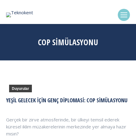
(0322) 338-6869
COP SIMÜLASYONU
Duyurular
YEŞIL GELECEK İÇIN GENÇ DIPLOMASI: COP SIMÜLASYONU
Gerçek bir zirve atmosferinde, bir ülkeyi temsil ederek
küresel iklim müzakerelerinin merkezinde yer almaya hazır
mısın?