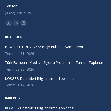
Telefon:
(0322) 338-6869
Find us on:
X
Linkedin
Instagram
page
page
page
DUYURULAR
opens
opens
opens
in
in
in
BIGG4FUTURE 2026/2 Başvuruları Devam Ediyor
new
new
new
Temmuz 31, 2026
window
window
window
Türk Eximbank Kredi ve Sigorta Programları Tanıtım Toplantısı
Temmuz 23, 2026
KOSGEB Destekleri Bilgilendirme Toplantısı
Temmuz 17, 2026
HABERLER
KOSGEB Destekleri Bilgilendirme Toplantısı