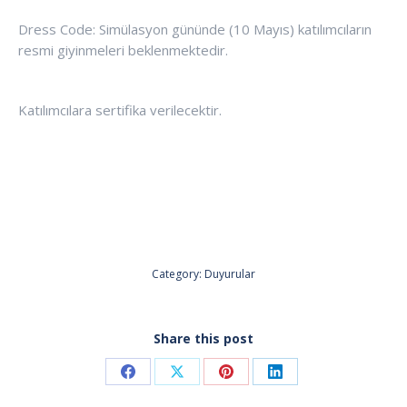
Dress Code: Simülasyon gününde (10 Mayıs) katılımcıların
resmi giyinmeleri beklenmektedir.
Katılımcılara sertifika verilecektir.
Category:
Duyurular
Share this post
Share
Share
Share
Share