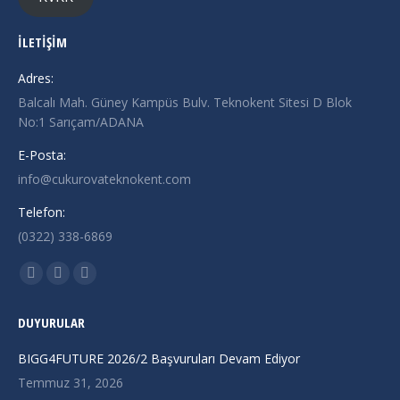
İLETİŞİM
Adres:
Balcalı Mah. Güney Kampüs Bulv. Teknokent Sitesi D Blok
No:1 Sarıçam/ADANA
E-Posta:
info@cukurovateknokent.com
Telefon:
(0322) 338-6869
Find us on:
X
Linkedin
Instagram
page
page
page
DUYURULAR
opens
opens
opens
in
in
in
BIGG4FUTURE 2026/2 Başvuruları Devam Ediyor
new
new
new
Temmuz 31, 2026
window
window
window