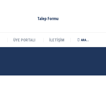
ARA...
ÜYE PORTALI
İLETİŞİM
Search:
Talep Formu
ARA...
ÜYE PORTALI
İLETİŞİM
Search: