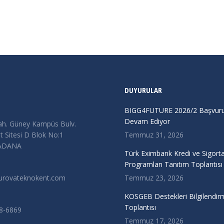
DUYURULAR
BIGG4FUTURE 2026/2 Başvurul
Devam Ediyor
ah. Güney Kampüs Bulv.
 Sitesi D Blok No:1
Temmuz 31, 2026
/ADANA
Türk Eximbank Kredi ve Sigort
Programları Tanıtım Toplantısı
urovateknokent.com
Temmuz 23, 2026
KOSGEB Destekleri Bilgilendir
Toplantısı
38-6869
Temmuz 17, 2026