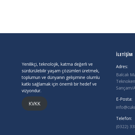
İLETİŞİM
Yenilikçi, teknolojik, katma değerli ve
Adres:
sürdürülebilir yaşam çözümleri üretmek,
Balcalı M
toplumun ve dünyanın gelişimine olumlu
Teknokent
katkı sağlamak için önemli bir hedef ve
Sarıçam
vizyondur.
E-Posta:
KVKK
info@cuk
Telefon:
(0322) 3