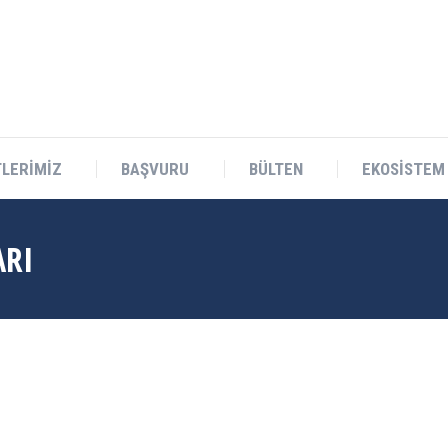
Teknokent Sitesi D Blok No:1 Sarıçam/ADANA
LERİMİZ
BAŞVURU
BÜLTEN
EKOSİSTEM
LERİMİZ
BAŞVURU
BÜLTEN
EKOSİSTEM
ARI