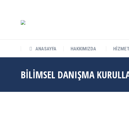
info@cukurovateknokent.com
Balcalı Mah. Güney Kampüs Bulv. 
ANASAYFA
HAKKIMIZDA
HİZMET
ANASAYFA
HAKKIMIZDA
HİZMET
BILIMSEL DANIŞMA KURULL