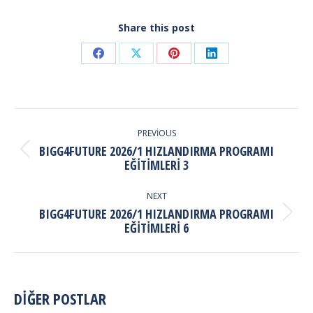
Share this post
Share
Share
Share
Share
on
on
on
on
Facebook
X
Pinterest
LinkedIn
POST
NAVIGATION
PREVIOUS
BIGG4FUTURE 2026/1 HIZLANDIRMA PROGRAMI
Previous
EĞITIMLERI 3
post:
NEXT
BIGG4FUTURE 2026/1 HIZLANDIRMA PROGRAMI
Next
EĞITIMLERI 6
post:
DİĞER POSTLAR