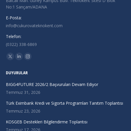
Balcalı Mah. Güney Kampüs Bulv. Teknokent Sitesi D Blok
No:1 Sarıçam/ADANA
E-Posta:
info@cukurovateknokent.com
Telefon:
(0322) 338-6869
Find us on:
X
Linkedin
Instagram
page
page
page
DUYURULAR
opens
opens
opens
in
in
in
BIGG4FUTURE 2026/2 Başvuruları Devam Ediyor
new
new
new
Temmuz 31, 2026
window
window
window
Türk Eximbank Kredi ve Sigorta Programları Tanıtım Toplantısı
Temmuz 23, 2026
KOSGEB Destekleri Bilgilendirme Toplantısı
Temmuz 17, 2026