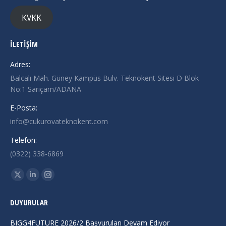
KVKK
İLETİŞİM
Adres:
Balcalı Mah. Güney Kampüs Bulv. Teknokent Sitesi D Blok
No:1 Sarıçam/ADANA
E-Posta:
info@cukurovateknokent.com
Telefon:
(0322) 338-6869
Find us on:
X
Linkedin
Instagram
page
page
page
DUYURULAR
opens
opens
opens
in
in
in
BIGG4FUTURE 2026/2 Başvuruları Devam Ediyor