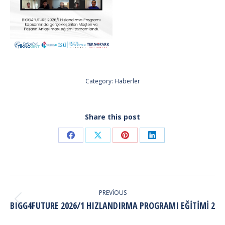
Category:
Haberler
Share this post
Share
Share
Share
Share
on
on
on
on
Facebook
X
Pinterest
LinkedIn
POST
NAVIGATION
PREVIOUS
Previous
BIGG4FUTURE 2026/1 HIZLANDIRMA PROGRAMI EĞITIMI 2
post: