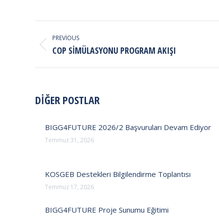
POST
NAVIGATION
PREVIOUS
Previous
COP SIMÜLASYONU PROGRAM AKIŞI
post:
DİĞER POSTLAR
BIGG4FUTURE 2026/2 Başvuruları Devam Ediyor
Temmuz 31, 2026
KOSGEB Destekleri Bilgilendirme Toplantısı
Temmuz 17, 2026
BIGG4FUTURE Proje Sunumu Eğitimi