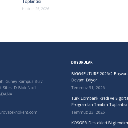
Toplantısı
Haziran 25, 2026
DUYURULAR
BIGG4FUTURE 2026/2 Başvurul
Devam Ediyor
ah. Güney Kampüs Bulv.
 Sitesi D Blok No:1
Temmuz 31, 2026
/ADANA
Türk Eximbank Kredi ve Sigort
Programları Tanıtım Toplantısı
urovateknokent.com
Temmuz 23, 2026
KOSGEB Destekleri Bilgilendir