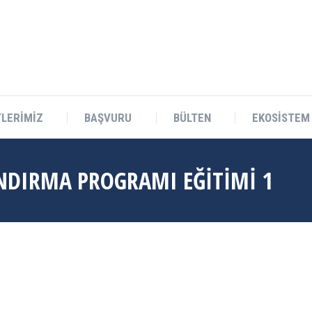
Teknokent Sitesi D Blok No:1 Sarıçam/ADANA
LERİMİZ
BAŞVURU
BÜLTEN
EKOSİSTEM
LERİMİZ
BAŞVURU
BÜLTEN
EKOSİSTEM
ANDIRMA PROGRAMI EĞITIMI 1