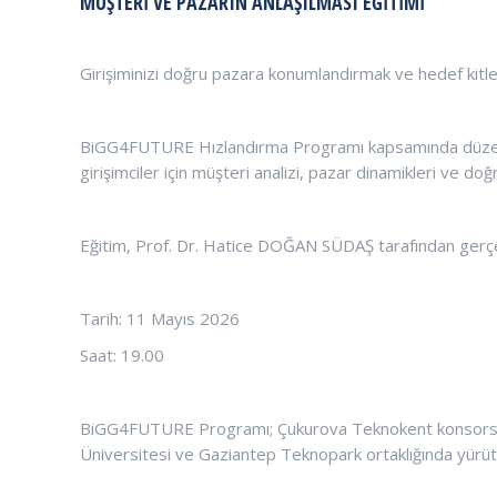
MÜŞTERI VE PAZARIN ANLAŞILMASI EĞITIMI
Girişiminizi doğru pazara konumlandırmak ve hedef kitlen
BiGG4FUTURE Hızlandırma Programı kapsamında düzenle
girişimciler için müşteri analizi, pazar dinamikleri ve do
Eğitim, Prof. Dr. Hatice DOĞAN SÜDAŞ tarafından gerçek
Tarih: 11 Mayıs 2026
Saat: 19.00
BiGG4FUTURE Programı; Çukurova Teknokent konsorsiyum
Üniversitesi ve Gaziantep Teknopark ortaklığında yürüt