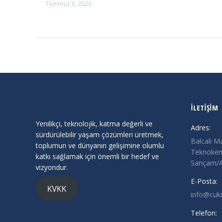
Temmuz 6, 2026
İLETİŞİM
Yenilikçi, teknolojik, katma değerli ve
Adres:
sürdürülebilir yaşam çözümleri üretmek,
Balcalı M
toplumun ve dünyanın gelişimine olumlu
Teknokent
katkı sağlamak için önemli bir hedef ve
Sarıçam
vizyondur.
E-Posta:
KVKK
info@cuk
Telefon: