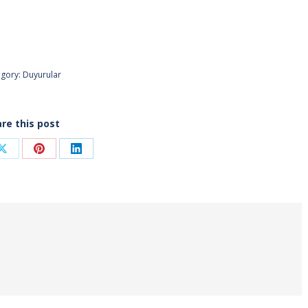
egory:
Duyurular
re this post
Share
Share
Share
on
on
on
ook
X
Pinterest
LinkedIn