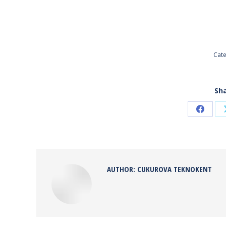
Cat
Sha
Share
on
Faceb
AUTHOR:
CUKUROVA TEKNOKENT