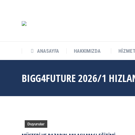
info@cukurovateknokent.com
Balcalı Mah. Güney Kampüs Bulv. 
ANASAYFA
HAKKIMIZDA
HİZMET
ANASAYFA
HAKKIMIZDA
HİZMET
BIGG4FUTURE 2026/1 HIZL
Duyurular