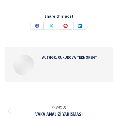
Share this post
Share
Share
Share
Share
on
on
on
on
Facebook
X
Pinterest
LinkedIn
AUTHOR:
CUKUROVA TEKNOKENT
POST
NAVIGATION
PREVIOUS
Previous
VAKA ANALIZI YARIŞMASI