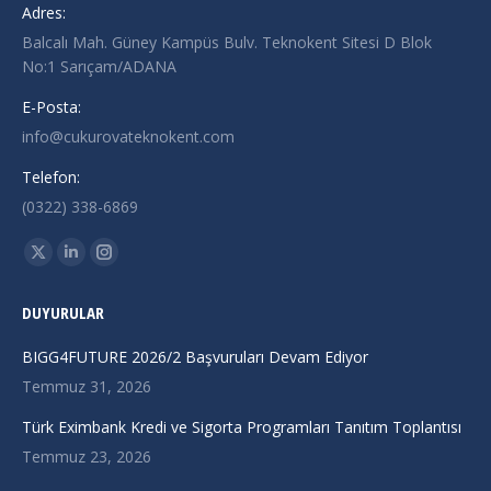
Adres:
Balcalı Mah. Güney Kampüs Bulv. Teknokent Sitesi D Blok
No:1 Sarıçam/ADANA
E-Posta:
info@cukurovateknokent.com
Telefon:
(0322) 338-6869
Find us on:
X
Linkedin
Instagram
page
page
page
DUYURULAR
opens
opens
opens
in
in
in
BIGG4FUTURE 2026/2 Başvuruları Devam Ediyor
new
new
new
Temmuz 31, 2026
window
window
window
Türk Eximbank Kredi ve Sigorta Programları Tanıtım Toplantısı
Temmuz 23, 2026