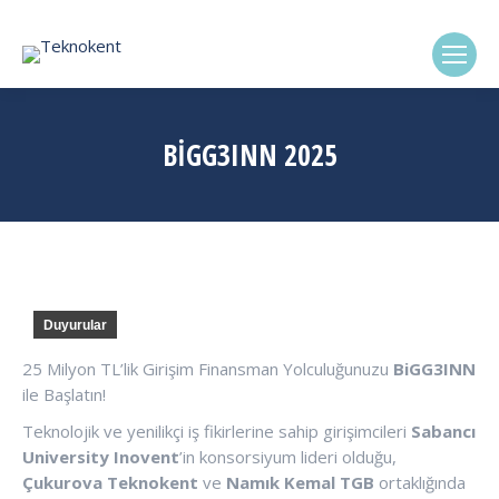
(0322) 338-6869
BIGG3INN 2025
Duyurular
25 Milyon TL’lik Girişim Finansman Yolculuğunuzu
BiGG3INN
ile Başlatın!
Teknolojik ve yenilikçi iş fikirlerine sahip girişimcileri
Sabancı
University Inovent
’in konsorsiyum lideri olduğu,
Çukurova Teknokent
ve
Namık Kemal TGB
ortaklığında