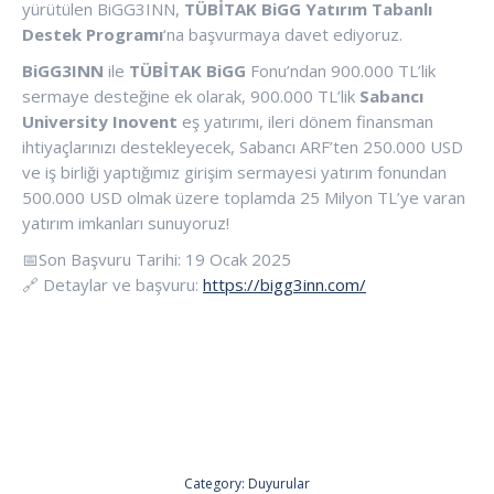
yürütülen BiGG3INN,
TÜBİTAK BiGG Yatırım Tabanlı
Destek Programı
‘na başvurmaya davet ediyoruz.
BiGG3INN
ile
TÜBİTAK BiGG
Fonu’ndan 900.000 TL’lik
sermaye desteğine ek olarak, 900.000 TL’lik
Sabancı
University Inovent
eş yatırımı, ileri dönem finansman
ihtiyaçlarınızı destekleyecek, Sabancı ARF’ten 250.000 USD
ve iş birliği yaptığımız girişim sermayesi yatırım fonundan
500.000 USD olmak üzere toplamda 25 Milyon TL’ye varan
yatırım imkanları sunuyoruz!
📅Son Başvuru Tarihi: 19 Ocak 2025
🔗 Detaylar ve başvuru:
https://bigg3inn.com/
Category:
Duyurular