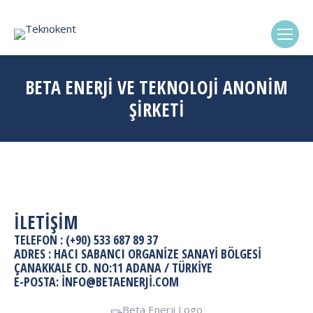
(0322) 338-6869
BETA ENERJİ VE TEKNOLOJİ ANONİM
ŞİRKETİ
İLETİŞİM
TELEFON :
(+90) 533 687 89 37
ADRES : HACI SABANCI ORGANIZE SANAYI BÖLGESI
ÇANAKKALE CD. NO:11 ADANA / TÜRKİYE
E-POSTA:
INFO@BETAENERJI.COM