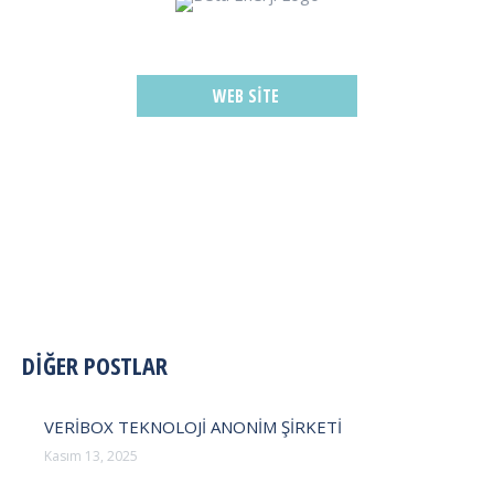
WEB SITE
POST
DİĞER POSTLAR
NAVIGATION
VERİBOX TEKNOLOJİ ANONİM ŞİRKETİ
Kasım 13, 2025