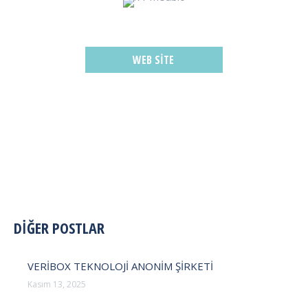
WEB SITE
POST
DİĞER POSTLAR
NAVIGATION
VERİBOX TEKNOLOJİ ANONİM ŞİRKETİ
Kasım 13, 2025