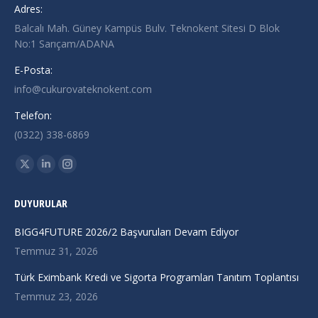
Adres:
Balcalı Mah. Güney Kampüs Bulv. Teknokent Sitesi D Blok
No:1 Sarıçam/ADANA
E-Posta:
info@cukurovateknokent.com
Telefon:
(0322) 338-6869
Find us on:
X
Linkedin
Instagram
page
page
page
DUYURULAR
opens
opens
opens
in
in
in
BIGG4FUTURE 2026/2 Başvuruları Devam Ediyor
new
new
new
Temmuz 31, 2026
window
window
window
Türk Eximbank Kredi ve Sigorta Programları Tanıtım Toplantısı
Temmuz 23, 2026