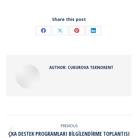
Share this post
Share
Share
Share
Share
on
on
on
on
Facebook
X
Pinterest
LinkedIn
AUTHOR:
CUKUROVA TEKNOKENT
POST
NAVIGATION
PREVIOUS
Previous
ÇKA DESTEK PROGRAMLARI BİLGİLENDİRME TOPLANTISI