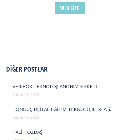
WEB SITE
POST
DİĞER POSTLAR
NAVIGATION
VERİBOX TEKNOLOJİ ANONİM ŞİRKETİ
Kasım 13, 2025
TONGUÇ DİJİTAL EĞİTİM TEKNOLOJİLERİ A.Ş.
Kasım 13, 2025
TALİH ÖZDAŞ