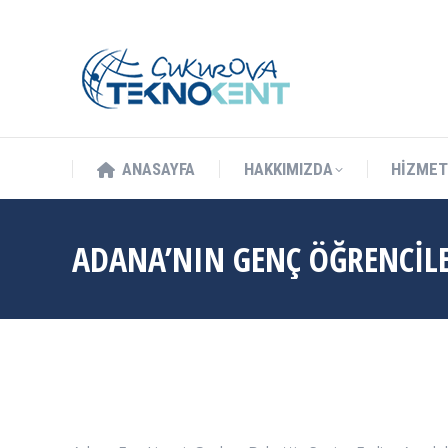
info@cukurovateknokent.com
Balcalı Mah. Güney Kampüs Bulv. 
ANASAYFA
HAKKIMIZDA
HİZMET
ANASAYFA
HAKKIMIZDA
HİZMET
ADANA’NIN GENÇ ÖĞRENCİLE