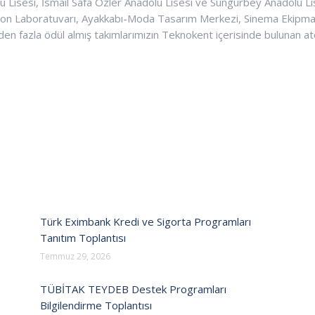
 Lisesi, İsmail Safa Özler Anadolu Lisesi ve Sungurbey Anadolu Lis
syon Laboratuvarı, Ayakkabı-Moda Tasarım Merkezi, Sinema Ekipmanla
den fazla ödül almış takımlarımızın Teknokent içerisinde bulunan at
Türk Eximbank Kredi ve Sigorta Programları
Tanıtım Toplantısı
Temmuz 29, 2026
TÜBİTAK TEYDEB Destek Programları
Bilgilendirme Toplantısı