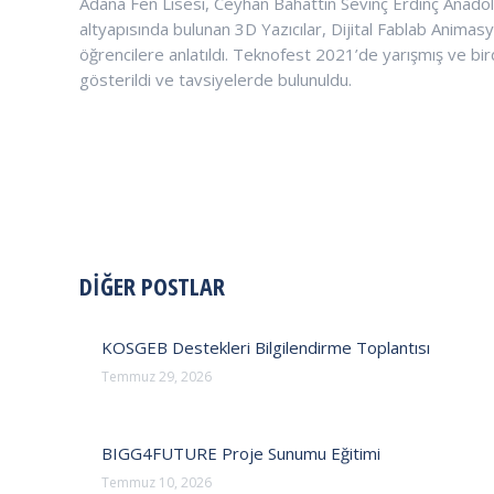
Adana Fen Lisesi, Ceyhan Bahattin Sevinç Erdinç Anadolu
altyapısında bulunan 3D Yazıcılar, Dijital Fablab Anima
öğrencilere anlatıldı. Teknofest 2021’de yarışmış ve bir
gösterildi ve tavsiyelerde bulunuldu.
POST
DİĞER POSTLAR
NAVIGATION
KOSGEB Destekleri Bilgilendirme Toplantısı
Temmuz 29, 2026
BIGG4FUTURE Proje Sunumu Eğitimi
Temmuz 10, 2026