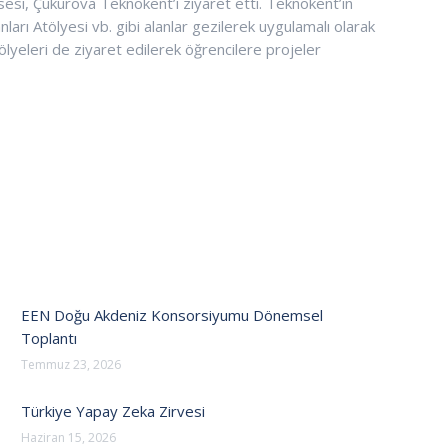
esi, Çukurova Teknokent’i ziyaret etti. Teknokent’in
rı Atölyesi vb. gibi alanlar gezilerek uygulamalı olarak
ölyeleri de ziyaret edilerek öğrencilere projeler
EEN Doğu Akdeniz Konsorsiyumu Dönemsel
Toplantı
Temmuz 23, 2026
Türkiye Yapay Zeka Zirvesi
Haziran 15, 2026