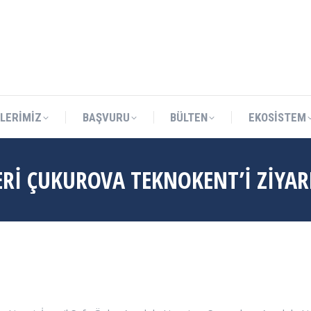
Teknokent Sitesi D Blok No:1 Sarıçam/ADANA
LERİMİZ
BAŞVURU
BÜLTEN
EKOSİSTEM
LERİMİZ
BAŞVURU
BÜLTEN
EKOSİSTEM
Rİ ÇUKUROVA TEKNOKENT’İ ZİYAR