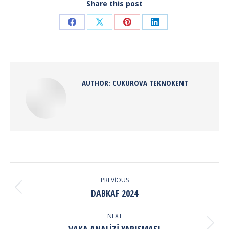
Share this post
Share
Share
Share
Share
on
on
on
on
Facebook
X
Pinterest
LinkedIn
AUTHOR:
CUKUROVA TEKNOKENT
POST
NAVIGATION
PREVIOUS
Previous
DABKAF 2024
post:
NEXT
Next