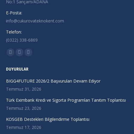
No:1 Sarıçam/ADANA
E-Posta:
info@cukurovateknokent.com
Telefon:
(0322) 338-6869
Find us on:
X
Linkedin
Instagram
page
page
page
DUYURULAR
opens
opens
opens
in
in
in
BIGG4FUTURE 2026/2 Başvuruları Devam Ediyor
new
new
new
Temmuz 31, 2026
window
window
window
Türk Eximbank Kredi ve Sigorta Programları Tanıtım Toplantısı
Temmuz 23, 2026
KOSGEB Destekleri Bilgilendirme Toplantısı
Temmuz 17, 2026