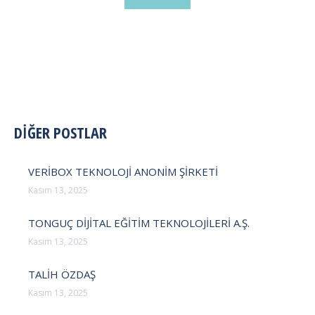
POST
DİĞER POSTLAR
NAVIGATION
VERİBOX TEKNOLOJİ ANONİM ŞİRKETİ
Kasım 13, 2025
TONGUÇ DİJİTAL EĞİTİM TEKNOLOJİLERİ A.Ş.
Kasım 13, 2025
TALİH ÖZDAŞ
Kasım 13, 2025